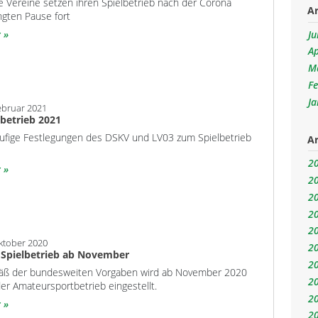
e Vereine setzen ihren Spielbetrieb nach der Corona
Ar
ngten Pause fort
Ju
r
Ap
M
F
J
ebruar 2021
lbetrieb 2021
äufige Festlegungen des DSKV und LV03 zum Spielbetrieb
Ar
2
r
2
2
2
2
ktober 2020
2
 Spielbetrieb ab November
2
ß der bundesweiten Vorgaben wird ab November 2020
2
der Amateursportbetrieb eingestellt.
2
r
2