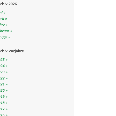
chiv 2026
ni
ril
ärz
ebruar
anuar
chiv Vorjahre
025
024
023
022
021
020
019
018
017
016