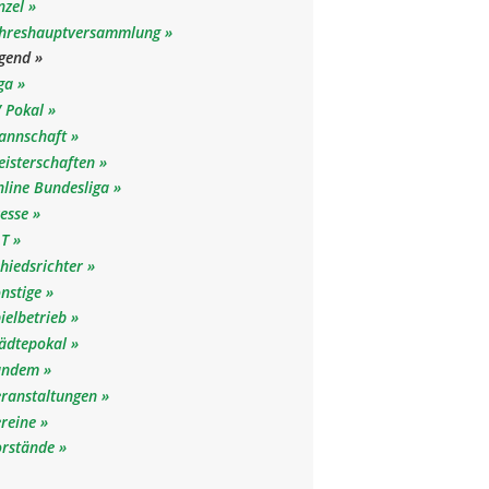
nzel
ahreshauptversammlung
ugend
iga
V Pokal
annschaft
eisterschaften
nline Bundesliga
resse
LT
hiedsrichter
onstige
ielbetrieb
tädtepokal
andem
eranstaltungen
ereine
orstände