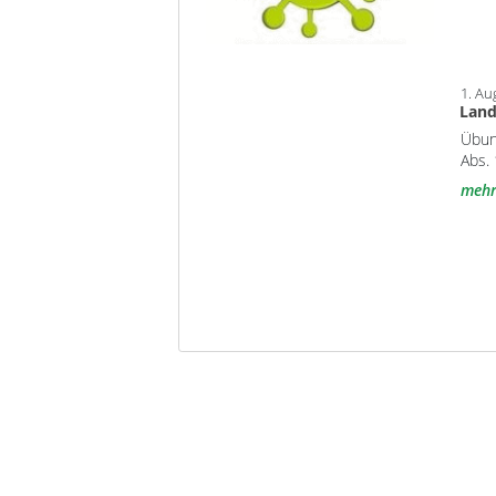
1. Au
Land
Übun
Abs.
meh