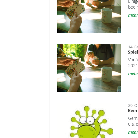
Einig
bedi
meh
14. F
Spie
Vorl
2021
meh
29. O
Kein
Gemä
u.a. 
meh