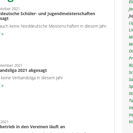
Ei
J
ktober 2021
deutsche Schüler- und Jugendmeisterschaften
J
sagt
L
auch keine Norddeutsche Meisterschaften in diesem Jahr.
L
r
M
M
O
P
R
ptember 2021
andsliga 2021 abgesagt
Sc
keine Verbandsliga in diesem Jahr
S
r
Sp
S
T
V
V
V
i 2021
lbetrieb in den Vereinen läuft an