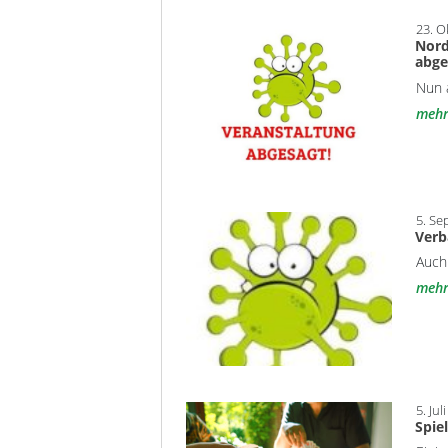
23. O
Nord
abge
Nun 
meh
5. Se
Verb
Auch 
meh
5. Jul
Spie