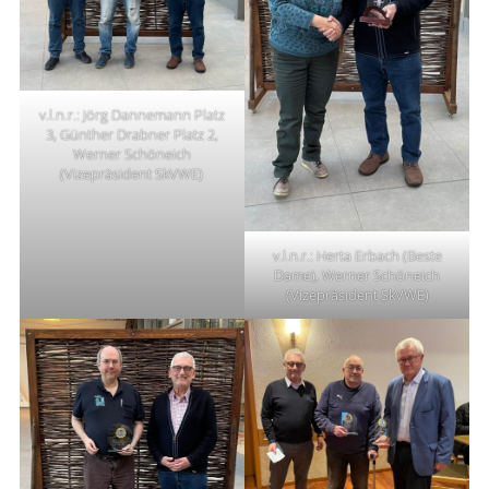
v.l.n.r.: Jörg Dannemann Platz
3, Günther Drabner Platz 2,
Werner Schöneich
(Vizepräsident SkVWE)
v.l.n.r.: Herta Erbach (Beste
Dame), Werner Schöneich
(Vizepräsident SkVWE)