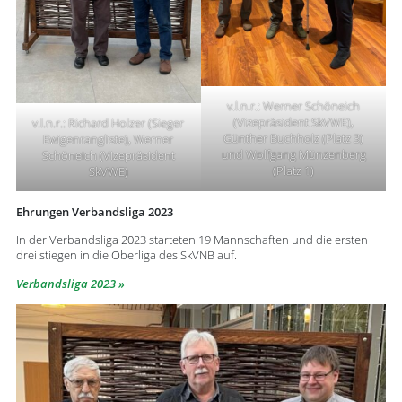
v.l.n.r.: Werner Schöneich
(Vizepräsident SkVWE),
v.l.n.r.: Richard Holzer (Sieger
Günther Buchholz (Platz 3)
Ewigenrangliste), Werner
und Wolfgang Münzenberg
Schöneich (Vizepräsident
(Platz 1)
SkVWE)
Ehrungen Verbandsliga 2023
In der Verbandsliga 2023 starteten 19 Mannschaften und die ersten
drei stiegen in die Oberliga des SkVNB auf.
Verbandsliga 2023